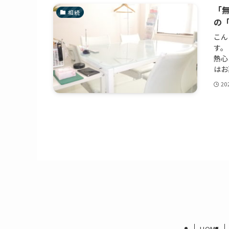
「
相続
の
こん
す。
熱心
はお
20
HOME