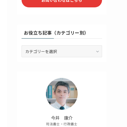
お役立ち記事（カテゴリー別）
お
役
立
ち
記
事
（カ
テ
ゴ
リ
ー
別）
今井 康介
司法書士・行政書士