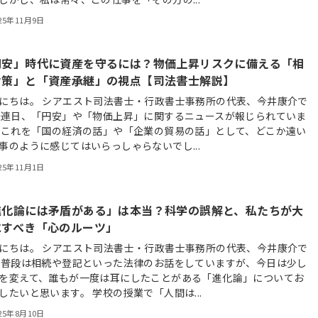
25年11月9日
円安」時代に資産を守るには？物価上昇リスクに備える「相
対策」と「資産承継」の視点【司法書士解説】
にちは。 シアエスト司法書士・行政書士事務所の代表、今井康介で
 連日、「円安」や「物価上昇」に関するニュースが報じられていま
 これを「国の経済の話」や「企業の貿易の話」として、どこか遠い
事のように感じてはいらっしゃらないでし...
25年11月1日
進化論には矛盾がある」は本当？科学の誤解と、私たちが大
にすべき「心のルーツ」
にちは。 シアエスト司法書士・行政書士事務所の代表、今井康介で
 普段は相続や登記といった法律のお話をしていますが、今日は少し
を変えて、誰もが一度は耳にしたことがある「進化論」についてお
したいと思います。 学校の授業で「人間は...
25年8月10日