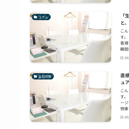
「
コラム
と
こん
す。
客様
瞬間
20
直
生前対策
ュ
こん
す。
ージ
物事
20