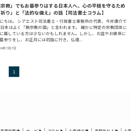
無宗教」でもお墓参りはする日本人へ。心の平穏を守るため
「祈り」と「法的な備え」の話【司法書士コラム】
にちは。 シアエスト司法書士・行政書士事務所の代表、今井康介で
 日本はよく「無宗教の国」と言われます。 確かに特定の宗教団体に
に属している方は少ないかもしれません。しかし、お盆やお彼岸に
墓参りをし、お正月には初詣に行き、仏壇...
24年7月7日
1
事務所案内
サービス
アクセス
お客様の声
事務所だより
お