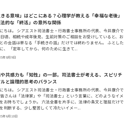
生きる意味」はどこにある？心理学が教える「幸福な老後」
、法的な「終活」の意外な関係
にちは。 シアエスト司法書士・行政書士事務所の代表、今井康介で
 日頃、相続や成年後見、生前対策のご相談をお受けしていると、お
との会話は単なる「手続きの話」だけでは終わりません。 ふとした
に、 「定年してから、何のために生きて...
25年8月9日
感や共感力も「知性」の一部。司法書士が考える、スピリチ
アルと論理的思考のバランス
にちは。 シアエスト司法書士・行政書士事務所の代表、今井康介で
 皆さんは「法律家」や「司法書士」という言葉に、どのようなイメ
をお持ちでしょうか。 六法全書を片手に、法律の条文と理屈だけで
を判断する、少し堅苦しくて冷たいイメー...
25年6月10日