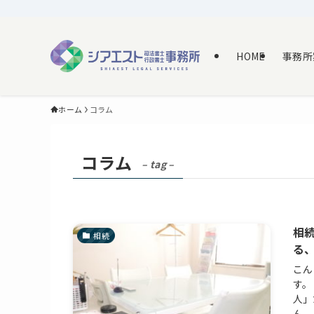
HOME
事務所
ホーム
コラム
コラム
– tag –
相
相続
る
こん
す。
人」
ん。