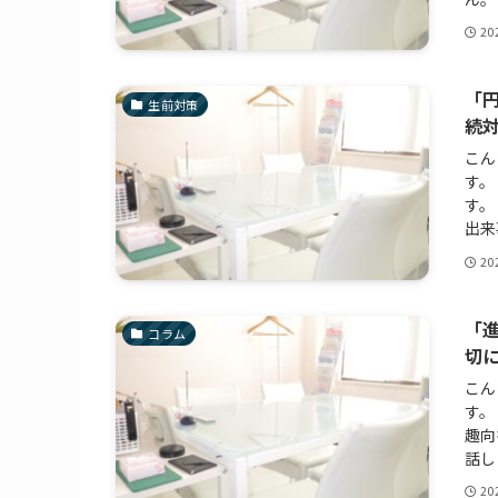
20
「
生前対策
続
こん
す。
す。
出来
20
「
コラム
切
こん
す。
趣向
話し
20