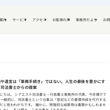
案内
サービス
アクセス
お客様の声
事務所だより
お
続や遺言は「事務手続き」ではない。人生の最後を豊かにす
、司法書士からの提案
にちは。 シアエスト司法書士・行政書士事務所の代表、今井康介で
 一般的に、司法書士という仕事は「登記などの書類作成を代行する
だと思われがちです。 確かに、物理的な成果物は書類かもしれませ
しかし、私は常々、この仕事を「その方の...