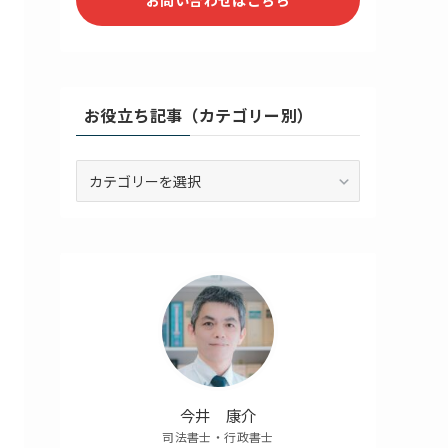
お役立ち記事（カテゴリー別）
お
役
立
ち
記
事
（カ
テ
ゴ
リ
ー
別）
今井 康介
司法書士・行政書士