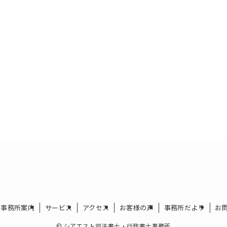
事務所案内
サービス
アクセス
お客様の声
事務所だより
お
©
シアエスト司法書士・行政書士事務所