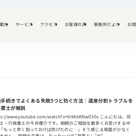
案内
サービス
アクセス
お客様の声
事務所だより
お
続手続きでよくある失敗5つと防ぐ方法｜遺産分割トラブルを
法書士が解説
ps://www.youtube.com/watch?v=6HAbKNwOtOs こんにちは。司
士・行政書士の今井康介です。相続のご相談を数多くお受けする中
「もっと早く知っておけば防げたのに…」そう感じる場面が少なく
ません。 相続の失敗は、たった一つの“見落とし”や“...