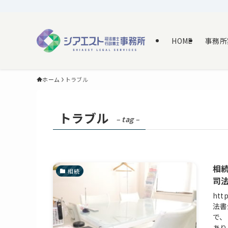
HOME
事務所
ホーム
トラブル
トラブル
– tag –
相
相続
司
htt
法書
で、
あり