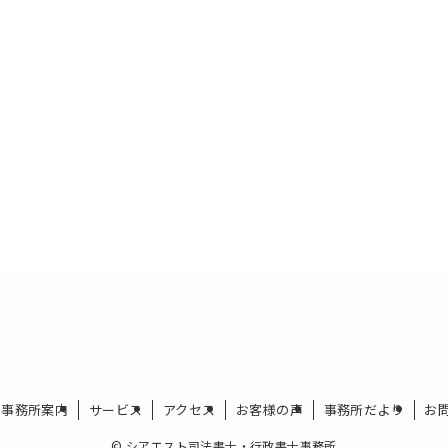
事務所案内
サービス
アクセス
お客様の声
事務所だより
お
©
シアエスト司法書士・行政書士事務所