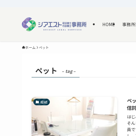
HOME
事務所
ホーム
ペット
ペット
– tag –
ペ
相続
信託
はじ
そん
員で
し、