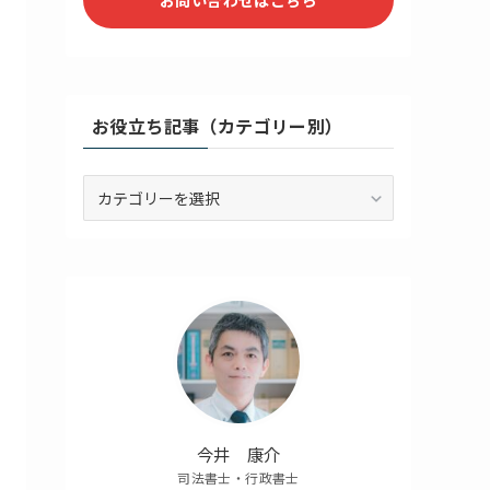
お役立ち記事（カテゴリー別）
お
役
立
ち
記
事
（カ
テ
ゴ
リ
ー
別）
今井 康介
司法書士・行政書士