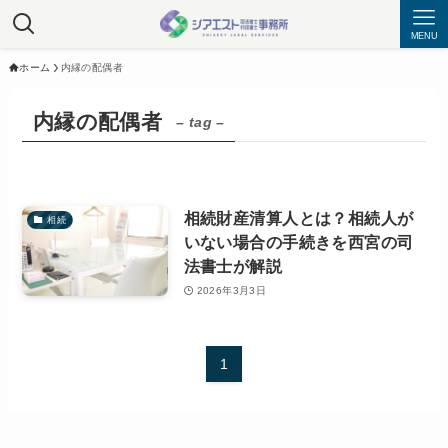
MENU
ホーム
内縁の配偶者
内縁の配偶者
– tag –
相続財産清算人とは？相続人が
相続
いない場合の手続きを西宮の司
法書士が解説
2026年3月3日
1