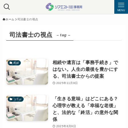
MENU
ホーム
司法書士の視点
司法書士の視点
– tag –
相続や遺言は「事務手続き」で
相続
はない。人生の最後を豊かにす
る、司法書士からの提案
2025年11月9日
「生きる意味」はどこにある？
コラム
心理学が教える「幸福な老後」
と、法的な「終活」の意外な関
係
2025年8月9日