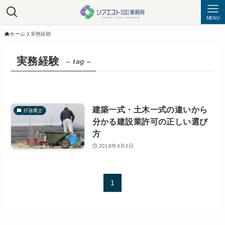
MENU
ホーム
実務経験
実務経験
– tag –
建築一式・土木一式の違いから
行政書士
分かる建設業許可の正しい選び
方
2018年4月3日
1