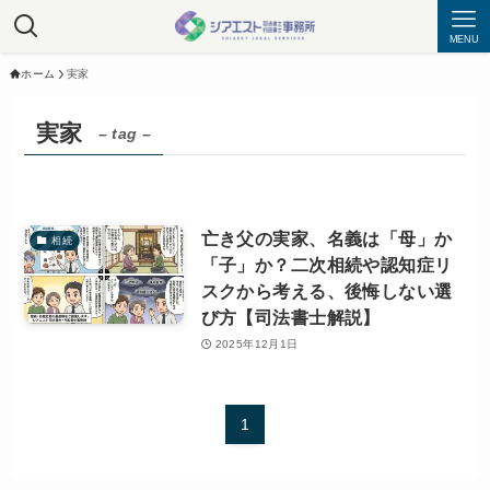
MENU
ホーム
実家
実家
– tag –
亡き父の実家、名義は「母」か
相続
「子」か？二次相続や認知症リ
スクから考える、後悔しない選
び方【司法書士解説】
2025年12月1日
1