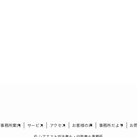
事務所案内
サービス
アクセス
お客様の声
事務所だより
お
©
シアエスト司法書士・行政書士事務所