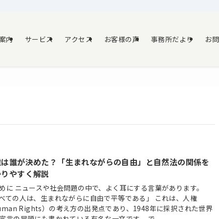
案内
サービス
アクセス
お客様の声
事務所だより
お
権は誰が決めた？「生まれながらの自由」と自然法の関係を
かりやすく解説
めに ニュースや社会問題の中で、よく耳にする言葉があります。
べての人は、生まれながらに自由で平等である」 これは、人権
uman Rights）の考え方の出発点であり、1948年に採択された世界
宣言の冒頭にも書かれている有名な一文です。 で...