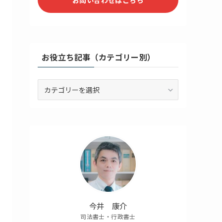
お役立ち記事（カテゴリー別）
お
役
立
ち
記
事
（カ
テ
ゴ
リ
ー
別）
今井 康介
司法書士・行政書士