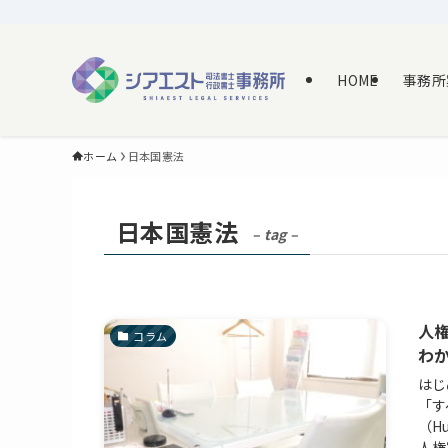
HOME
事務所
ホーム
日本国憲法
日本国憲法
– tag –
人
コラム
わ
はじ
「す
（H
人権