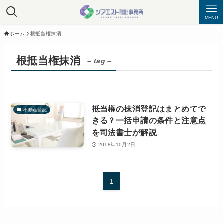
MENU
ホーム
根抵当権抹消
根抵当権抹消
– tag –
抵当権の抹消登記はまとめてで
不動産登記
きる？一括申請の条件と注意点
を司法書士が解説
2018年10月2日
1