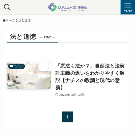
MENU
ホーム
法と道徳
法と道徳
– tag –
「悪法も法か？」自然法と法実
コラム
証主義の違いをわかりやすく解
説【ナチスの教訓と現代の意
義】
2024年10月10日
1