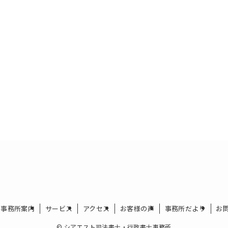
事務所案内
サービス
アクセス
お客様の声
事務所だより
お
©
シアエスト司法書士・行政書士事務所