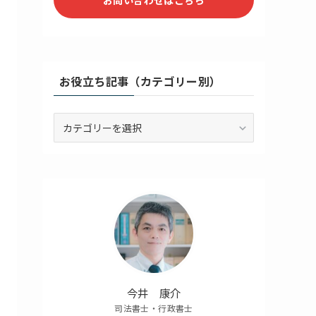
お役立ち記事（カテゴリー別）
お
役
立
ち
記
事
（カ
テ
ゴ
リ
ー
別）
今井 康介
司法書士・行政書士