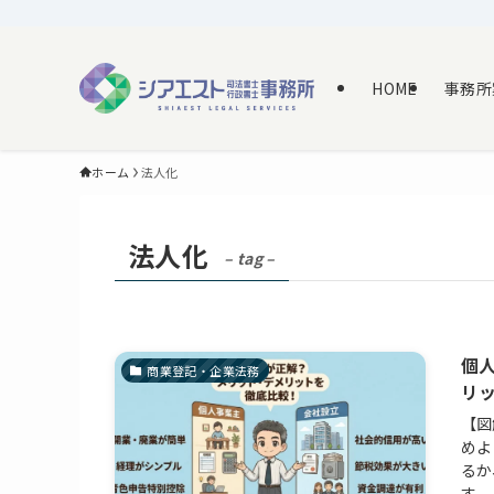
HOME
事務所
ホーム
法人化
法人化
– tag –
個
商業登記・企業法務
リ
【図
めよ
るか
す。