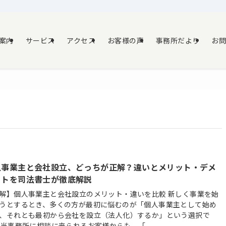
案内
サービス
アクセス
お客様の声
事務所だより
お
人事業主と会社設立、どっちが正解？違いとメリット・デメ
ットを司法書士が徹底解説
解】個人事業主と会社設立のメリット・違いを比較 新しく事業を始
うとするとき、多くの方が最初に悩むのが「個人事業主として始め
、それとも最初から会社を設立（法人化）するか」という選択で
 当事務所に相談に来られるお客様からも、「...