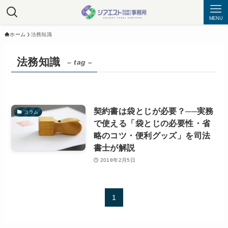
MENU
ホーム
法務知識
法務知識
– tag –
契約書は袋とじが必要？──実務
コラム
で使える「袋とじの必要性・省
略のコツ・便利グッズ」を司法
書士が解説
2018年2月5日
1