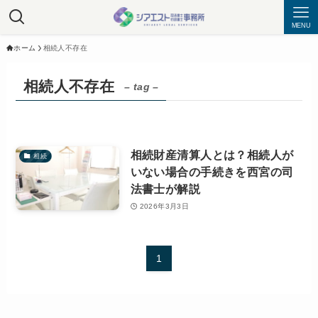
MENU
ホーム
相続人不存在
相続人不存在
– tag –
相続財産清算人とは？相続人が
相続
いない場合の手続きを西宮の司
法書士が解説
2026年3月3日
1