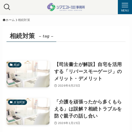
MENU
ホーム
相続対策
相続対策
– tag –
【司法書士が解説】自宅を活用
相続
する「リバースモーゲージ」の
メリット・デメリット
2026年6月25日
「介護を頑張ったから多くもら
生前対策
える」は誤解？相続トラブルを
防ぐ親子の話し合い
2026年1月15日