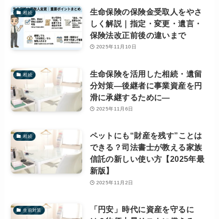
生命保険の保険金受取人をやさ
相続
しく解説｜指定・変更・遺言・
保険法改正前後の違いまで
2025年11月10日
生命保険を活用した相続・遺留
相続
分対策―後継者に事業資産を円
滑に承継するために―
2025年11月6日
ペットにも“財産を残す”ことは
相続
できる？司法書士が教える家族
信託の新しい使い方【2025年最
新版】
2025年11月2日
「円安」時代に資産を守るに
生前対策