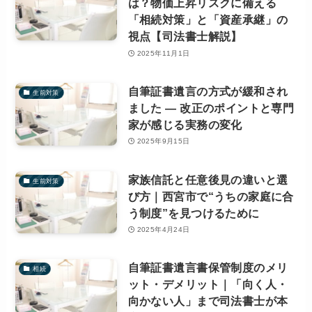
は？物価上昇リスクに備える
「相続対策」と「資産承継」の
視点【司法書士解説】
2025年11月1日
自筆証書遺言の方式が緩和され
生前対策
ました ― 改正のポイントと専門
家が感じる実務の変化
2025年9月15日
家族信託と任意後見の違いと選
生前対策
び方｜西宮市で“うちの家庭に合
う制度”を見つけるために
2025年4月24日
自筆証書遺言書保管制度のメリ
相続
ット・デメリット｜「向く人・
向かない人」まで司法書士が本