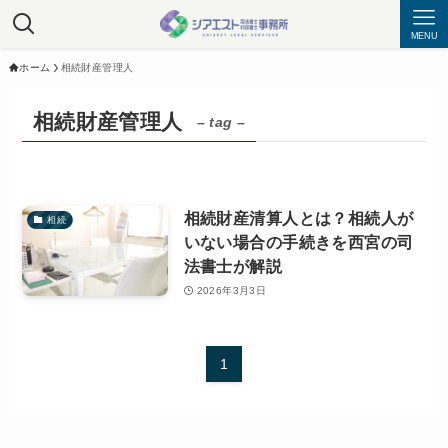
MENU
ホーム
相続財産管理人
相続財産管理人
– tag –
相続財産清算人とは？相続人が
相続
いない場合の手続きを西宮の司
法書士が解説
2026年3月3日
1