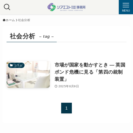
MENU
ホーム
社会分析
社会分析
– tag –
市場が国家を動かすとき — 英国
コラム
ポンド危機に見る「第四の統制
装置」
2025年6月9日
1