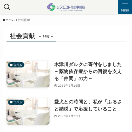
MENU
ホーム
社会貢献
社会貢献
– tag –
木津川ダルクに寄付をしました
コラム
～薬物依存症からの回復を支え
る「仲間」の力～
2026年2月16日
愛犬との時間と、私が「ふるさ
コラム
と納税」で応援していること
2026年1月22日