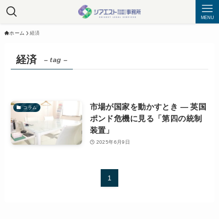
MENU
ホーム
経済
経済
– tag –
市場が国家を動かすとき — 英国
コラム
ポンド危機に見る「第四の統制
装置」
2025年6月9日
1