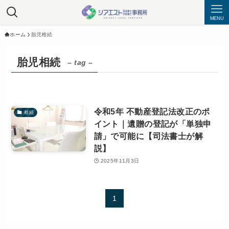
MENU
ホーム
胎児相続
胎児相続
– tag –
令和5年 不動産登記法改正のポ
相続
イント｜遺贈の登記が「単独申
請」で可能に【司法書士が解
説】
2025年11月3日
1