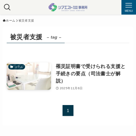
MENU
ホーム
被災者支援
被災者支援
– tag –
罹災証明書で受けられる支援と
コラム
手続きの要点（司法書士が解
説）
2025年11月6日
1