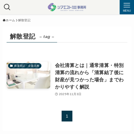
MENU
ホーム
解散登記
解散登記
– tag –
会社清算とは｜通常清算・特別
商業登記・企業法務
清算の流れから「清算結了後に
財産が見つかった場合」までわ
かりやすく解説
2025年11月3日
1