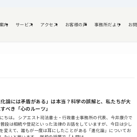
案内
サービス
アクセス
お客様の声
事務所だより
お
進化論には矛盾がある」は本当？科学の誤解と、私たちが大
にすべき「心のルーツ」
にちは。 シアエスト司法書士・行政書士事務所の代表、今井康介で
 普段は相続や登記といった法律のお話をしていますが、今日は少し
を変えて、誰もが一度は耳にしたことがある「進化論」についてお
したいと思います。 学校の授業で「人間は...