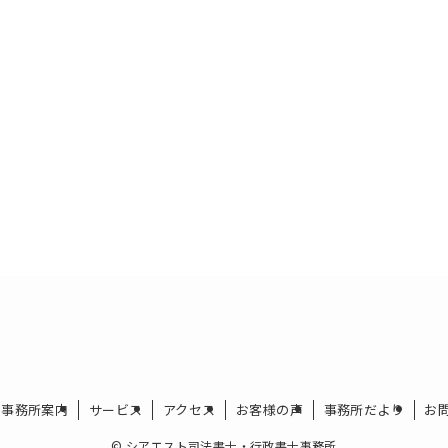
事務所案内
サービス
アクセス
お客様の声
事務所だより
お
©
シアエスト司法書士・行政書士事務所