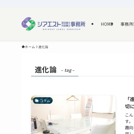
HOME
事務所
ホーム
進化論
進化論
– tag –
「
コラム
切
こん
す。
趣向
話し