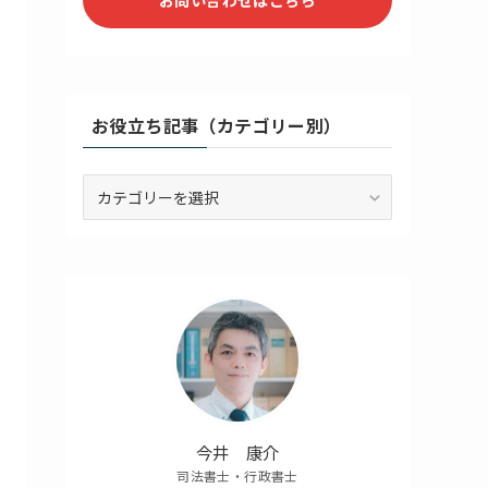
お役立ち記事（カテゴリー別）
お
役
立
ち
記
事
（カ
テ
ゴ
リ
ー
別）
今井 康介
司法書士・行政書士