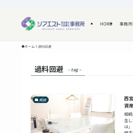
HOME
事務所
ホーム
過料回避
過料回避
– tag –
西
相続
資
相続
生し
は」
続手