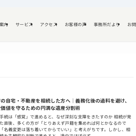
案内
サービス
アクセス
お客様の声
事務所だより
お
宮の自宅・不動産を相続した方へ｜義務化後の過料を避け、
産価値を守るための円満な遺産分割術
手続は「感覚」で進めると、なぜ深刻な支障をきたすのか 相続が発
た直後、多くの方が「とりあえず戸籍を集めれば何とかなるので
「名義変更は落ち着いてからでいい」と考えがちです。しかし、相
続を主観的な判断で進めると、途中でほぼ必ず...