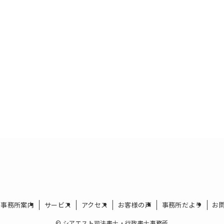
事務所案内
サービス
アクセス
お客様の声
事務所だより
お
©
シアエスト司法書士・行政書士事務所