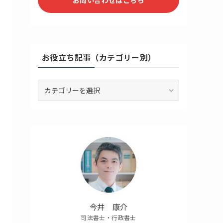
お役立ち記事（カテゴリー別）
お
役
立
ち
記
事
（カ
テ
ゴ
リ
ー
別）
今井 康介
司法書士・行政書士