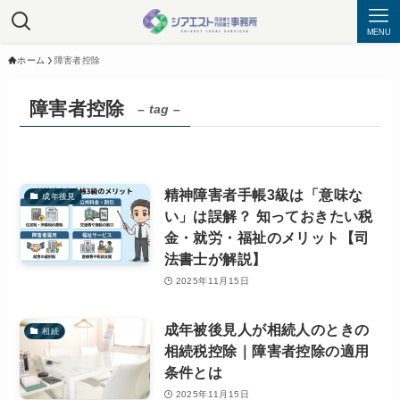
MENU
ホーム
障害者控除
障害者控除
– tag –
精神障害者手帳3級は「意味な
成年後見
い」は誤解？ 知っておきたい税
金・就労・福祉のメリット【司
法書士が解説】
2025年11月15日
成年被後見人が相続人のときの
相続
相続税控除｜障害者控除の適用
条件とは
2025年11月15日