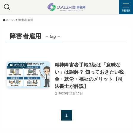
MENU
ホーム
障害者雇用
障害者雇用
– tag –
精神障害者手帳3級は「意味な
成年後見
い」は誤解？ 知っておきたい税
金・就労・福祉のメリット【司
法書士が解説】
2025年11月15日
1