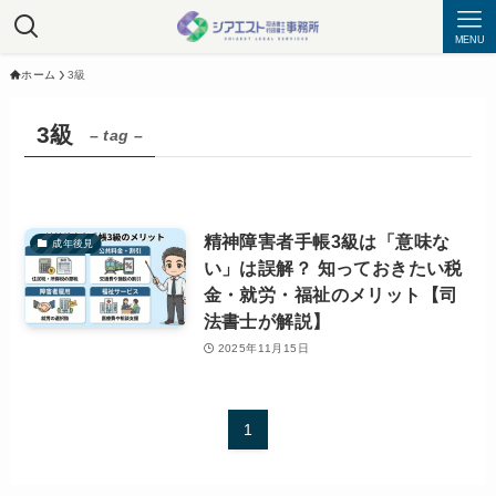
MENU
ホーム
3級
3級
– tag –
精神障害者手帳3級は「意味な
成年後見
い」は誤解？ 知っておきたい税
金・就労・福祉のメリット【司
法書士が解説】
2025年11月15日
1