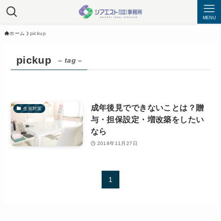
MENU
ホーム
pickup
pickup
– tag –
成年後見でできないことは？贈
生前対策
与・担保設定・増改築をしたい
なら
2018年11月27日
1