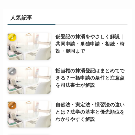
立
ち
記
人気記事
事
（カ
仮登記の抹消をやさしく解説｜
テ
共同申請・単独申請・相続・時
ゴ
効・混同まで
リ
ー
別）
抵当権の抹消登記はまとめてで
きる？一括申請の条件と注意点
を司法書士が解説
自然法・実定法・慣習法の違い
とは？法学の基本と優先順位を
わかりやすく解説