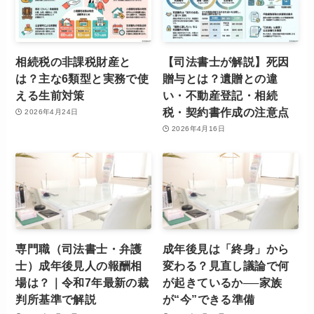
相続税の非課税財産と
【司法書士が解説】死因
は？主な6類型と実務で使
贈与とは？遺贈との違
える生前対策
い・不動産登記・相続
税・契約書作成の注意点
2026年4月24日
2026年4月16日
専門職（司法書士・弁護
成年後見は「終身」から
士）成年後見人の報酬相
変わる？見直し議論で何
場は？｜令和7年最新の裁
が起きているか──家族
判所基準で解説
が“今”できる準備