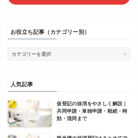
お役立ち記事（カテゴリー別）
お
役
立
ち
記
人気記事
事
（カ
仮登記の抹消をやさしく解説｜
テ
共同申請・単独申請・相続・時
ゴ
効・混同まで
リ
ー
別）