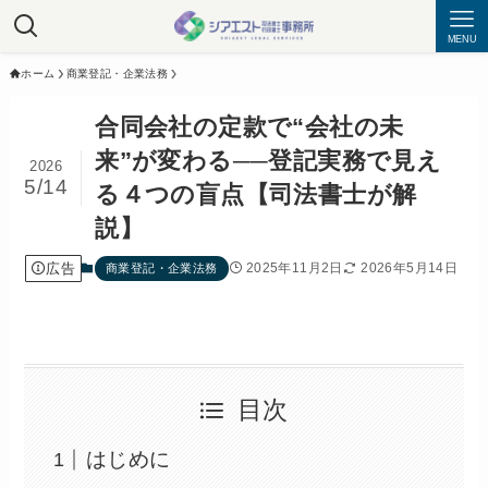
MENU
ホーム
商業登記・企業法務
合同会社の定款で“会社の未
来”が変わる──登記実務で見え
2026
5/14
る４つの盲点【司法書士が解
説】
広告
2025年11月2日
2026年5月14日
商業登記・企業法務
目次
はじめに