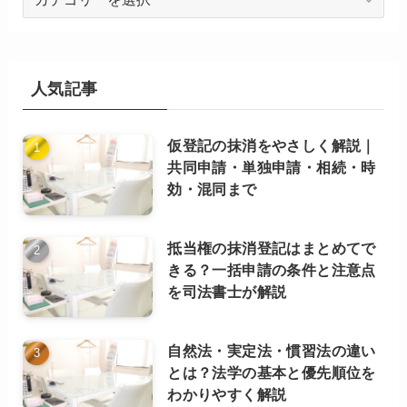
役
立
ち
記
人気記事
事
（カ
仮登記の抹消をやさしく解説｜
テ
共同申請・単独申請・相続・時
ゴ
効・混同まで
リ
ー
別）
抵当権の抹消登記はまとめてで
きる？一括申請の条件と注意点
を司法書士が解説
自然法・実定法・慣習法の違い
とは？法学の基本と優先順位を
わかりやすく解説