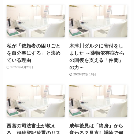
私が「依頼者の困りごと
木津川ダルクに寄付をし
を自分事にする」と決め
ました ～薬物依存症から
ている理由
の回復を支える「仲間」
の力～
2026年4月25日
2026年2月16日
西宮の司法書士が教え
成年後見は「終身」から
る、相続登記放置のリス
変わる？見直し議論で何