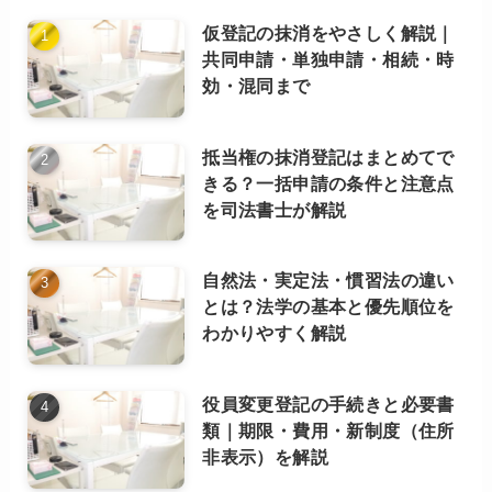
（カ
仮登記の抹消をやさしく解説｜
テ
共同申請・単独申請・相続・時
ゴ
効・混同まで
リ
ー
別）
抵当権の抹消登記はまとめてで
きる？一括申請の条件と注意点
を司法書士が解説
自然法・実定法・慣習法の違い
とは？法学の基本と優先順位を
わかりやすく解説
役員変更登記の手続きと必要書
類｜期限・費用・新制度（住所
非表示）を解説