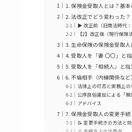
1. 保険金受取人とは？基
2. 法改正でどう変わった
▶ 改正前（旧商法時代：
【2】改正後（現行保険法
3. 生命保険の保険金受取
4. 受取人を「妻 〇〇」
5. 受取人を「相続人」と
6. 不倫相手（内縁関係な
法律上の可否と実務上の
公序良俗違反による「無
アドバイス
7. 保険金受取人の変更手続
📝 変更手続きの方法と
⚠️ 手続き上の注意点