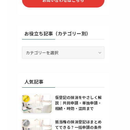
お役立ち記事（カテゴリー別）
お
役
立
ち
記
人気記事
事
（カ
テ
仮登記の抹消をやさしく解
ゴ
説｜共同申請・単独申請・
リ
相続・時効・混同まで
ー
別）
抵当権の抹消登記はまとめ
てできる？一括申請の条件