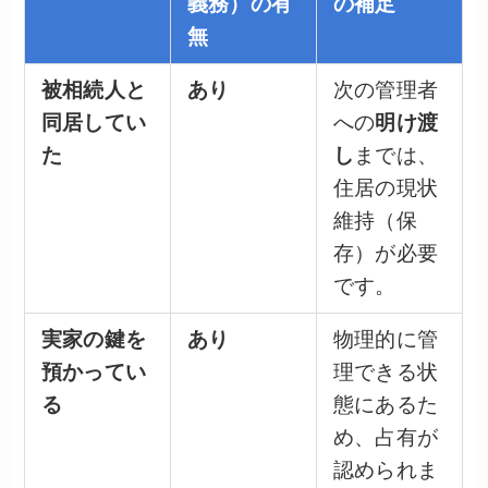
義務）の有
の補足
無
被相続人と
あり
次の管理者
同居してい
への
明け渡
た
し
までは、
住居の現状
維持（保
存）が必要
です。
実家の鍵を
あり
物理的に管
預かってい
理できる状
る
態にあるた
め、占有が
認められま