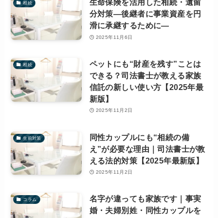
生命保険を活用した相続・遺留
相続
分対策―後継者に事業資産を円
滑に承継するために―
2025年11月6日
ペットにも“財産を残す”ことは
相続
できる？司法書士が教える家族
信託の新しい使い方【2025年最
新版】
2025年11月2日
同性カップルにも“相続の備
生前対策
え”が必要な理由｜司法書士が教
える法的対策【2025年最新版】
2025年11月2日
名字が違っても家族です｜事実
コラム
婚・夫婦別姓・同性カップルを