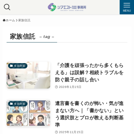
MENU
ホーム
家族信託
家族信託
– tag –
「介護を頑張ったから多くもら
生前対策
える」は誤解？相続トラブルを
防ぐ親子の話し合い
2026年1月15日
遺言書を書くのが怖い・気が進
生前対策
まない方へ｜「書かない」とい
う選択肢とプロが教える判断基
準
2025年11月15日