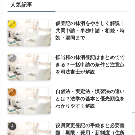
記
人気記事
事
（カ
仮登記の抹消をやさしく解説｜
テ
共同申請・単独申請・相続・時
ゴ
効・混同まで
リ
ー
別）
抵当権の抹消登記はまとめてで
きる？一括申請の条件と注意点
を司法書士が解説
自然法・実定法・慣習法の違い
とは？法学の基本と優先順位を
わかりやすく解説
役員変更登記の手続きと必要書
類｜期限・費用・新制度（住所