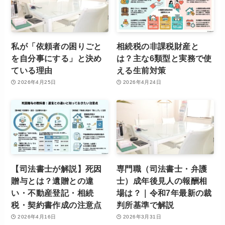
私が「依頼者の困りごと
相続税の非課税財産と
を自分事にする」と決め
は？主な6類型と実務で使
ている理由
える生前対策
2026年4月25日
2026年4月24日
【司法書士が解説】死因
専門職（司法書士・弁護
贈与とは？遺贈との違
士）成年後見人の報酬相
い・不動産登記・相続
場は？｜令和7年最新の裁
税・契約書作成の注意点
判所基準で解説
2026年4月16日
2026年3月31日