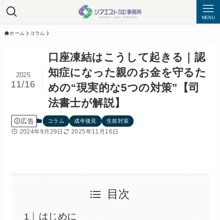
MENU
ホーム
コラム
口座凍結はこうして起きる｜認
知症になった親のお金を守るた
2025
11/16
めの“現実的な5つの対策”【司
法書士が解説】
広告
コラム
成年後見
生前対策
2024年9月29日
2025年11月16日
目次
はじめに