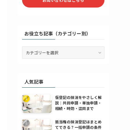
お役立ち記事（カテゴリー別）
お
役
立
ち
記
人気記事
事
（カ
テ
仮登記の抹消をやさしく解
ゴ
説｜共同申請・単独申請・
リ
相続・時効・混同まで
ー
別）
抵当権の抹消登記はまとめ
てできる？一括申請の条件