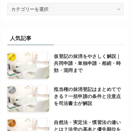
お
役
立
ち
記
人気記事
事
（カ
仮登記の抹消をやさしく解説｜
テ
共同申請・単独申請・相続・時
ゴ
効・混同まで
リ
ー
別）
抵当権の抹消登記はまとめてで
きる？一括申請の条件と注意点
を司法書士が解説
自然法・実定法・慣習法の違い
とは？法学の基本と優先順位を