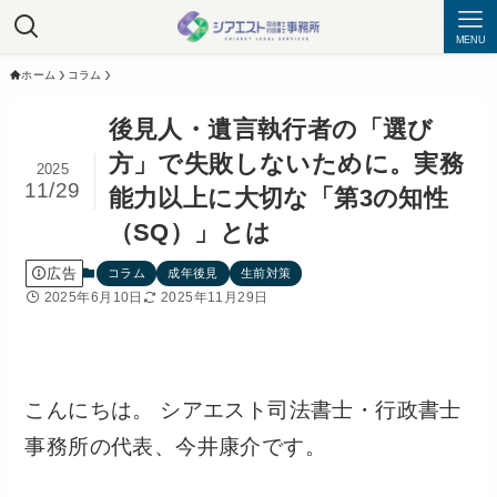
MENU
ホーム
コラム
後見人・遺言執行者の「選び
方」で失敗しないために。実務
2025
11/29
能力以上に大切な「第3の知性
（SQ）」とは
広告
コラム
成年後見
生前対策
2025年6月10日
2025年11月29日
こんにちは。 シアエスト司法書士・行政書士
事務所の代表、今井康介です。