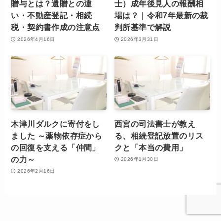
贈与とは？遺贈との違
士）成年後見人の報酬相
い・不動産登記・相続
場は？｜令和7年最新の裁
税・契約書作成の注意点
判所基準で解説
2026年4月16日
2026年3月31日
木津川ダルクに寄付をし
西宮の司法書士が教え
ました ～薬物依存症から
る、相続登記放置のリス
の回復を支える「仲間」
クと「本当の費用」
の力～
2026年1月30日
2026年2月16日