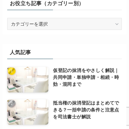
お役立ち記事（カテゴリー別）
お
役
立
ち
記
人気記事
事
（カ
仮登記の抹消をやさしく解説｜
テ
共同申請・単独申請・相続・時
ゴ
効・混同まで
リ
ー
別）
抵当権の抹消登記はまとめてで
きる？一括申請の条件と注意点
を司法書士が解説