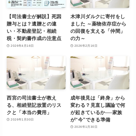
【司法書士が解説】死因
木津川ダルクに寄付をし
贈与とは？遺贈との違
ました ～薬物依存症から
い・不動産登記・相続
の回復を支える「仲間」
税・契約書作成の注意点
の力～
2026年4月16日
2026年2月16日
西宮の司法書士が教え
成年後見は「終身」から
る、相続登記放置のリス
変わる？見直し議論で何
クと「本当の費用」
が起きているか──家族
が“今”できる準備
2026年1月30日
2026年1月30日