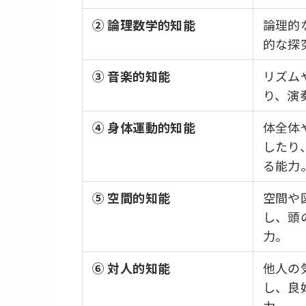
② 論理数学的知能
論理的
的な探
③ 音楽的知能
リズム
り、演
④ 身体運動的知能
体全体
したり
る能力
⑤ 空間的知能
空間や
し、頭
力。
⑥ 対人的知能
他人の
し、良
力。