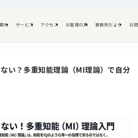
案内
サービス
アクセス
お客様の声
事務所だより
お
ゃない？多重知能理論（MI理論）で自分
日