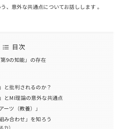
いう、意外な共通点についてお話しします
。
目次
 「第9の知能」の存在
？
い」と批判されるのか？
材」とMI理論の意外な共通点
ルアーツ（教養）」
の組み合わせ」を知ろう
操る力）