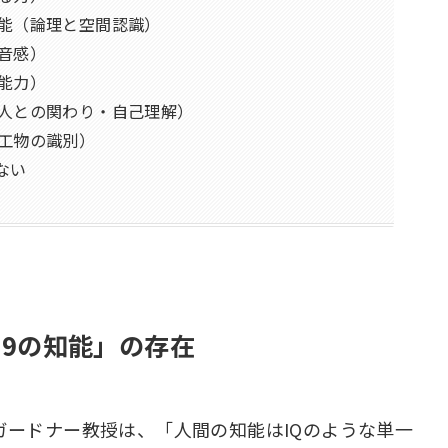
知能（論理と空間認識）
・音感）
体能力）
（人との関わり・自己理解）
人工物の識別）
ない
「第9の知能」の存在
ガードナー教授は、「人間の知能はIQのような単一