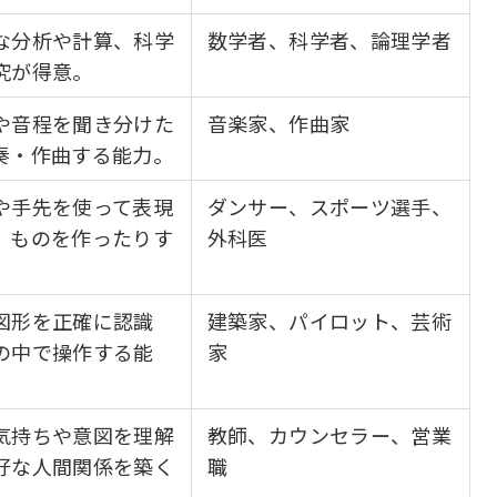
な分析や計算、科学
数学者、科学者、論理学者
究が得意。
や音程を聞き分けた
音楽家、作曲家
奏・作曲する能力。
や手先を使って表現
ダンサー、スポーツ選手、
、ものを作ったりす
外科医
。
図形を正確に認識
建築家、パイロット、芸術
の中で操作する能
家
気持ちや意図を理解
教師、カウンセラー、営業
好な人間関係を築く
職