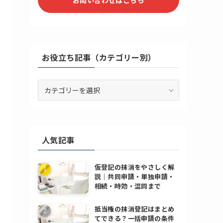
お役立ち記事（カテゴリー別）
お
役
立
ち
記
人気記事
事
（カ
テ
仮登記の抹消をやさしく解
ゴ
説｜共同申請・単独申請・
リ
相続・時効・混同まで
ー
別）
抵当権の抹消登記はまとめ
てできる？一括申請の条件