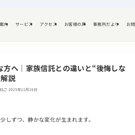
案内
サービス
アクセス
お客様の声
事務所だより
お
な方へ｜家族信託との違いと“後悔しな
が解説
0日
2025年11月16日
は少しずつ、静かな変化が生まれます。