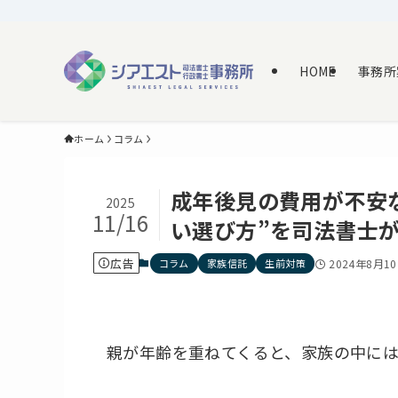
HOME
事務所
ホーム
コラム
成年後見の費用が不安
2025
11/16
い選び方”を司法書士
広告
コラム
家族信託
生前対策
2024年8月1
親が年齢を重ねてくると、家族の中に