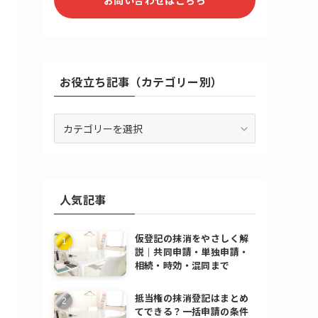
お役立ち記事（カテゴリー別）
お
役
立
ち
記
人気記事
事
（カ
テ
仮登記の抹消をやさしく解
ゴ
説｜共同申請・単独申請・
リ
相続・時効・混同まで
ー
別）
抵当権の抹消登記はまとめ
てできる？一括申請の条件