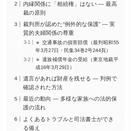
内縁関係に「相続権」はない ― 最高
裁の原則
裁判所が認めた“例外的な保護” ― 実
質的夫婦関係の尊重
🔹 交通事故の損害賠償（最判昭和55
年3月27日・民集34巻2号244頁）
🔹 遺族補償年金の受給（東京地裁平
成16年3月29日）
遺言があれば財産を残せる ― 判例で
確認された方法
最近の動向 ― 多様な家族への法的保
護の流れ
よくあるトラブルと司法書士ができ
る備え