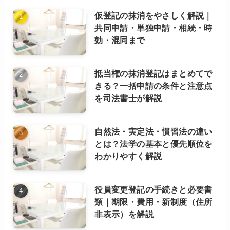
（カ
仮登記の抹消をやさしく解説｜
テ
共同申請・単独申請・相続・時
ゴ
効・混同まで
リ
ー
別）
抵当権の抹消登記はまとめてで
きる？一括申請の条件と注意点
を司法書士が解説
自然法・実定法・慣習法の違い
とは？法学の基本と優先順位を
わかりやすく解説
役員変更登記の手続きと必要書
類｜期限・費用・新制度（住所
非表示）を解説