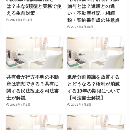
は？主な6類型と実務で使
贈与とは？遺贈との違
える生前対策
い・不動産登記・相続
税・契約書作成の注意点
2026年4月24日
2026年4月16日
共有者が行方不明の不動
遺産分割協議を放置する
産は売却できる？共有に
とどうなる？権利が消滅
関する民法改正を司法書
する10年の期限について
士が解説
【司法書士解説】
2026年4月2日
2026年4月2日