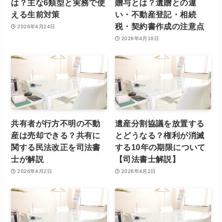
は？主な6類型と実務で使
贈与とは？遺贈との違
える生前対策
い・不動産登記・相続
税・契約書作成の注意点
2026年4月24日
2026年4月16日
共有者が行方不明の不動
遺産分割協議を放置する
産は売却できる？共有に
とどうなる？権利が消滅
関する民法改正を司法書
する10年の期限について
士が解説
【司法書士解説】
2026年4月2日
2026年4月2日