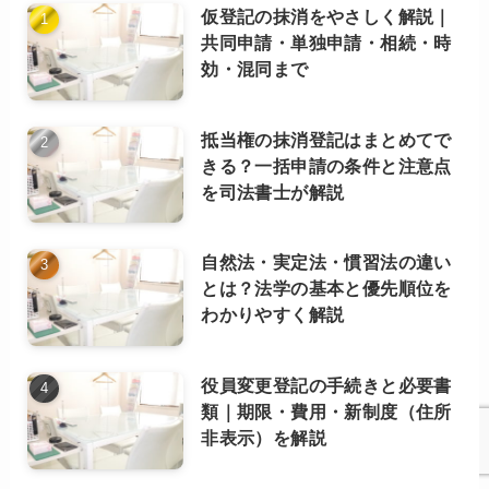
仮登記の抹消をやさしく解説｜
テ
共同申請・単独申請・相続・時
ゴ
効・混同まで
リ
ー
別）
抵当権の抹消登記はまとめてで
きる？一括申請の条件と注意点
を司法書士が解説
自然法・実定法・慣習法の違い
とは？法学の基本と優先順位を
わかりやすく解説
役員変更登記の手続きと必要書
類｜期限・費用・新制度（住所
非表示）を解説