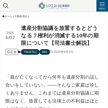
MENU
ホーム
不動産登記
遺産分割協議を放置するとどう
2026
なる？権利が消滅する10年の期
4/02
限について【司法書士解説】
広告
2026年4月2日
不動産登記
相続
「親が亡くなってから何年も遺産分割の話し
合いをしていない」——そんなご家庭は珍し
くありません。これまでは遺産分割協議に期
限はなく、放置しても法律上の不利益はほと