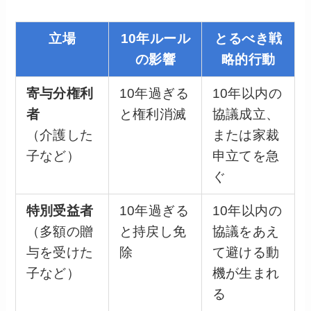
立場
10年ルール
とるべき戦
の影響
略的行動
寄与分権利
10年過ぎる
10年以内の
者
と権利消滅
協議成立、
（介護した
または家裁
子など）
申立てを急
ぐ
特別受益者
10年過ぎる
10年以内の
（多額の贈
と持戻し免
協議をあえ
与を受けた
除
て避ける動
子など）
機が生まれ
る