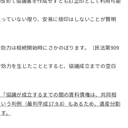
、改めて協議書を作成せずとも訂正印として利用可能
入っていない限り、安易に捨印はしないことが賢明
効力は相続開始時にさかのぼります。（民法第909
で効力を生じたこととすると、協議成立までの空白
、「協議が成立するまでの間の賃料債権は、共同相
う判例（最判平成17.9.8）もあるため、遺産分割
ます。