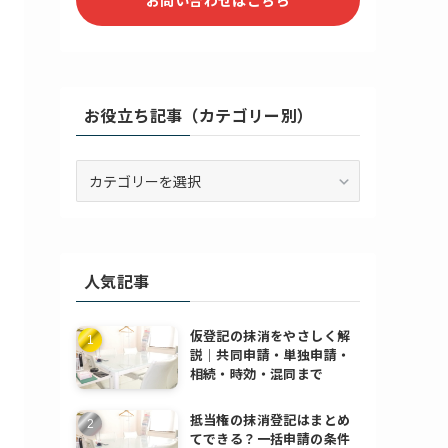
お役立ち記事（カテゴリー別）
お
役
立
ち
記
人気記事
事
（カ
テ
仮登記の抹消をやさしく解
ゴ
説｜共同申請・単独申請・
リ
相続・時効・混同まで
ー
別）
抵当権の抹消登記はまとめ
てできる？一括申請の条件